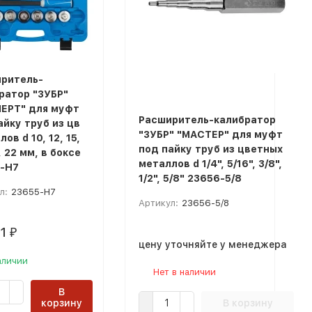
ритель-
ратор "ЗУБР"
ЕРТ" для муфт
Расширитель-калибратор
айку труб из цв
"ЗУБР" "МАСТЕР" для муфт
ов d 10, 12, 15,
под пайку труб из цветных
, 22 мм, в боксе
металлов d 1/4", 5/16", 3/8",
-H7
1/2", 5/8" 23656-5/8
л:
23655-H7
Артикул:
23656-5/8
51
₽
цену уточняйте у менеджера
аличии
Нет в наличии
В
корзину
В корзину