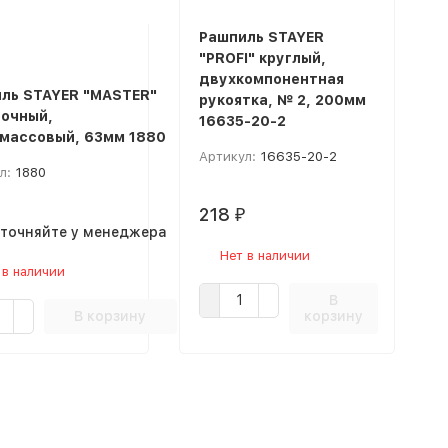
Рашпиль STAYER
"PROFI" круглый,
двухкомпонентная
ль STAYER "MASTER"
рукоятка, № 2, 200мм
очный,
16635-20-2
массовый, 63мм 1880
Артикул:
16635-20-2
л:
1880
218
₽
уточняйте у менеджера
Нет в наличии
 в наличии
В
В корзину
корзину