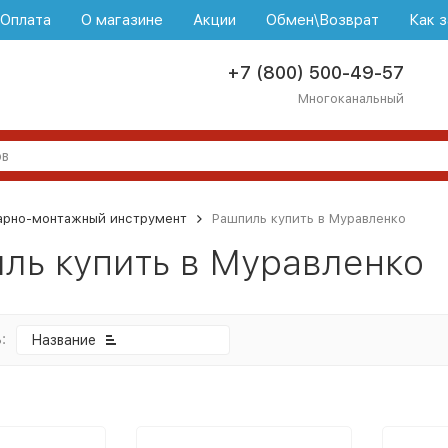
\Оплата
О магазине
Акции
Обмен\Возврат
Как з
+7 (800) 500-49-57
Многоканальный
арно-монтажный инструмент
Рашпиль купить в Муравленко
ль купить в Муравленко
:
Название