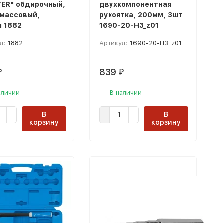
ER" обдирочный,
двухкомпонентная
массовый,
рукоятка, 200мм, 3шт
 1882
1690-20-H3_z01
л:
1882
Артикул:
1690-20-H3_z01
839
₽
₽
аличии
В наличии
В
В
корзину
корзину