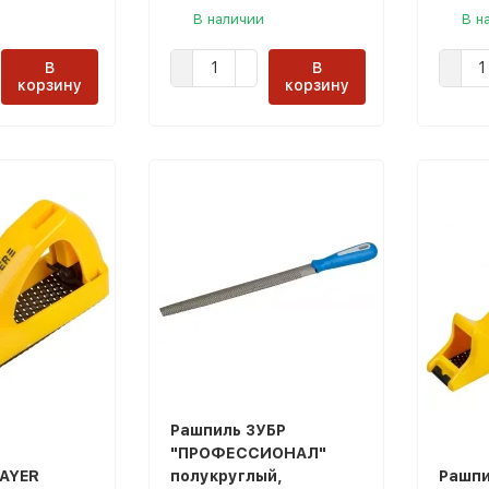
В наличии
В н
В
В
корзину
корзину
Рашпиль ЗУБР
"ПРОФЕССИОНАЛ"
AYER
полукруглый,
Рашпи