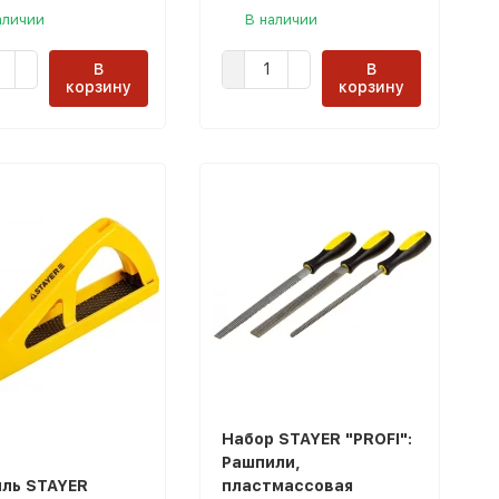
аличии
В наличии
В
В
корзину
корзину
Набор STAYER "PROFI":
Рашпили,
ль STAYER
пластмассовая