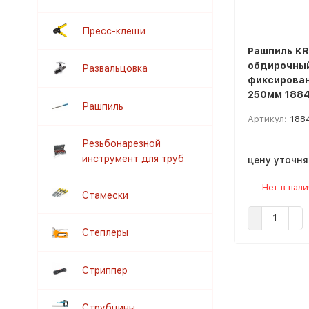
Пресс-клещи
Рашпиль K
обдирочный
Развальцовка
фиксирован
250мм 1884
Рашпиль
Артикул:
188
Резьбонарезной
инструмент для труб
цену уточн
Нет в нал
Стамески
Степлеры
Стриппер
Струбцины