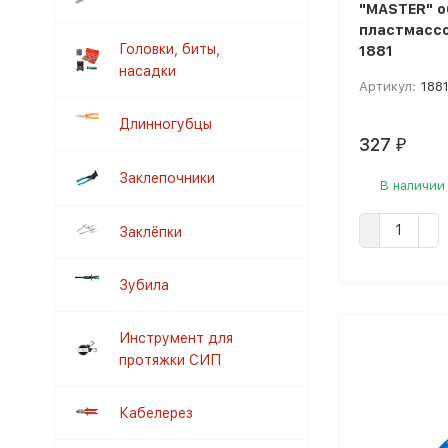
"MASTER" о
пластмассо
Головки, биты,
1881
насадки
Артикул:
188
Длинногубцы
327
₽
Заклепочники
В наличии
Заклёпки
Зубила
Инструмент для
протяжки СИП
Кабелерез