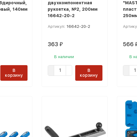
бдирочный,
двухкомпонентная
"MAST
вый, 140мм
рукоятка, №2, 200мм
пласт
16642-20-2
250мм
1
Артикул:
16642-20-2
Артику
363
566
₽
В наличии
В н
В
В
корзину
корзину