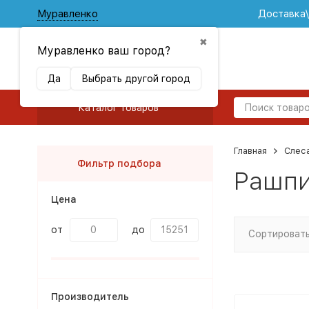
Муравленко
Доставка
✖
Муравленко ваш город?
Да
Выбрать другой город
Каталог товаров
Главная
Слес
Фильтр подбора
Рашпи
Цена
от
до
Сортировать
Производитель