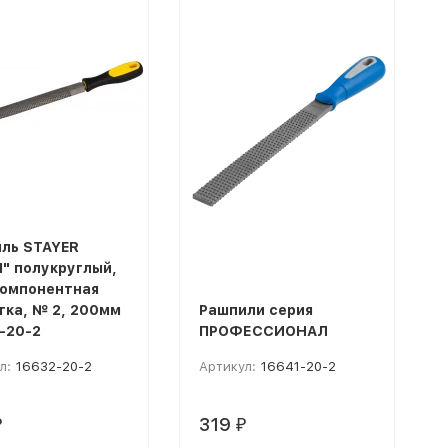
ль STAYER
I" полукруглый,
омпонентная
тка, № 2, 200мм
Рашпили серия
-20-2
ПРОФЕССИОНАЛ
л:
16632-20-2
Артикул:
16641-20-2
319
₽
₽