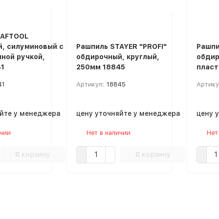
RAFTOOL
, силуминовый с
Рашпиль STAYER "PROFI"
Рашпи
ной ручкой,
обдирочный, круглый,
обдир
1
250мм 18845
пласт
41
Артикул:
18845
Артику
яйте у менеджера
цену уточняйте у менеджера
цену 
ичии
Нет в наличии
Нет
В корзину
В корзину