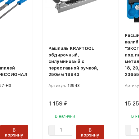
Расши
калиб
Рашпиль KRAFTOOL
"ЭКСП
обдирочный,
под п
силуминовый с
металл
шпилей
переставной ручкой,
18, 20
ФЕССИОНАЛ
250мм 18843
23655
57-H3
Артикул:
18843
Артику
1 159
15 2
₽
В наличии
В н
В
В
корзину
корзину