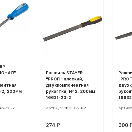
покупателей
БР
ИОНАЛ"
Рашпиль STAYER
Рашпи
"PROFI" плоский,
"PROF
нентная
двухкомпонентная
двухк
№2, 200мм
рукоятка, № 2, 200мм
рукоя
16631-20-2
16632
45-20-2
Артикул:
16631-20-2
Артику
274
300
₽