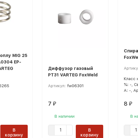
Спира
оплу MIG 25
FoxWe
А0304 EP-
ARTEG
Диффузор газовый
Артику
PT31 VARTEG FoxWeld
Класс 
%: -, 
6265
Артикул:
fw06301
А: -, А
7
8
₽
₽
В наличии
В н
В
В
корзину
корзину