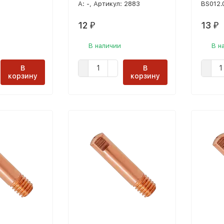
А: -, Артикул: 2883
BS012.
12
13
₽
₽
В наличии
В н
В
В
корзину
корзину