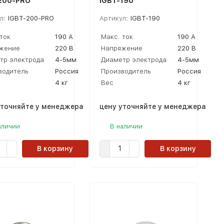
200-PRO
IGBT-190
л:
IGBT-200-PRO
Артикул:
IGBT-190
ток
190 А
Макс. ток
190 А
жение
220 В
Напряжение
220 В
тр электрода
4-5мм
Диаметр электрода
4-5мм
водитель
Россия
Производитель
Россия
4 кг
Вес
4 кг
уточняйте у менеджера
цену уточняйте у менеджера
аличии
В наличии
В корзину
В корзину