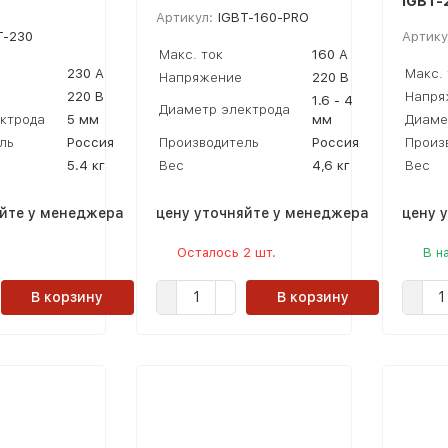
IGBT-
Артикул:
IGBT-160-PRO
T-230
Артику
Макс. ток
160 А
230 А
Макс. 
Напряжение
220 В
220 В
Напря
1.6 - 4
Диаметр электрода
ктрода
5 мм
мм
Диаме
ль
Россия
Производитель
Россия
Произ
5.4 кг
Вес
4,6 кг
Вес
яйте у менеджера
цену уточняйте у менеджера
цену 
Осталось 2 шт.
В н
В корзину
В корзину