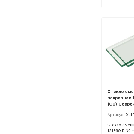
Стекло сме
покровное 
(C0) Оберо
Артикул:
XL1
Стекло сменн
121*69 DIN0 