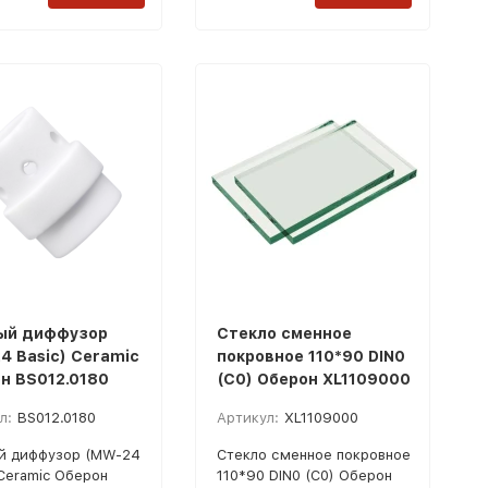
ый диффузор
Стекло сменное
4 Basic) Ceramic
покровное 110*90 DIN0
н BS012.0180
(C0) Оберон XL1109000
л:
BS012.0180
Артикул:
XL1109000
й диффузор (MW-24
Стекло сменное покровное
 Ceramic Оберон
110*90 DIN0 (C0) Оберон