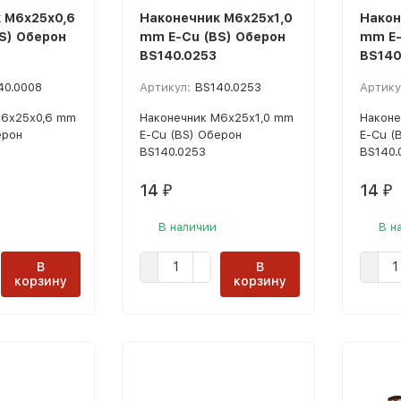
 М6x25х0,6
Наконечник М6x25х1,0
Након
S) Оберон
mm E-Cu (BS) Оберон
mm E-
BS140.0253
BS140
40.0008
Артикул:
BS140.0253
Артику
М6x25х0,6 mm
Наконечник М6x25х1,0 mm
Наконе
ерон
E-Cu (BS) Оберон
E-Cu (
BS140.0253
BS140.
14
14
₽
₽
В наличии
В н
В
В
корзину
корзину