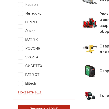
Кратон
Интерскол
Расх
и ак
DENZEL
свар
Энкор
обор
MATRIX
Свар
РОССИЯ
для 
SPARTA
СИБРТЕХ
Свар
PATRIOT
Elitech
Показать ещё
Точе
Показать