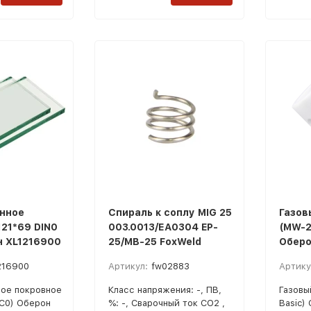
нное
Спираль к соплу MIG 25
Газов
121*69 DIN0
003.0013/ЕА0304 EP-
(MW-2
н XL1216900
25/MB-25 FoxWeld
Оберо
216900
Артикул:
fw02883
Артику
ое покровное
Класс напряжения: -, ПВ,
Газовы
(C0) Оберон
%: -, Сварочный ток CO2 ,
Basic)