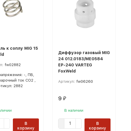
ль к соплу MIG 15
Диффузор газовый MIG
ld
24 012.0183/МЕ0584
л:
fw02882
ЕР-240 VARTEG
FoxWeld
напряжения: -, ПВ,
Сварочный ток CO2 ,
Артикул:
fw06260
ртикул: 2882
9
₽
аличии
В наличии
В
В
корзину
корзину