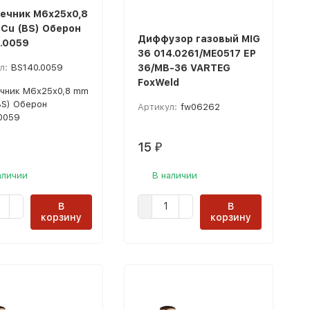
ечник М6x25х0,8
Cu (BS) Оберон
Диффузор газовый MIG
.0059
36 014.0261/ME0517 ЕP
л:
BS140.0059
36/МВ-36 VARTEG
FoxWeld
чник М6x25х0,8 mm
BS) Оберон
Артикул:
fw06262
0059
15
₽
аличии
В наличии
В
В
корзину
корзину