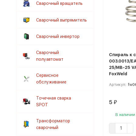
Сварочный вращатель
Сварочный выпрямитель
Сварочный инвертор
Сварочный
Спираль к с
полуавтомат
003.0013/Е
25/MB-25 V
FoxWeld
Сервисное
обслуживание
Артикул:
fw0
Точечная сварка
5
₽
SPOT
В наличии
Трансформатор
сварочный