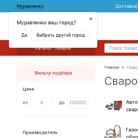
Муравленко
Доставка
✖
Муравленко ваш город?
Да
Выбрать другой город
Каталог товаров
Главная
Свар
Фильтр подбора
Сваро
Цена
Авто
от
до
свар
Газо
Производитель
обор