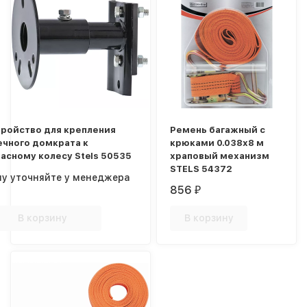
тройство для крепления
Ремень багажный с
ечного домкрата к
крюками 0.038х8 м
асному колесу Stels 50535
храповый механизм
STELS 54372
ну уточняйте у менеджера
856
₽
В корзину
В корзину