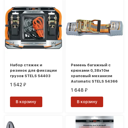
Набор стяжек и
Ремень багажный с
резинок для фиксации
крюками 0,38х10м
грузов STELS 54403
храповый механизм
Automatic STELS 54366
1 542
₽
1 648
₽
В корзину
В корзину