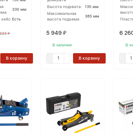
ая
Высота подхвата
135 мм
Макси
330 мм
ема
высот
Максимальная
385 мм
 кейс
Есть
высота подъема
Пласт
5 949
6 26
₽
 222
₽
В наличии
В н
В корзину
В корзину