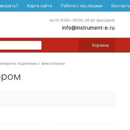
аказать?
Карта сайта
Работа с юр.лицами
Контакт
пн-пт 9:00—18:00, сб-вс выходной
info@instrument-e.ru
Корзина
омкраты подкатные с фиксатором
ором