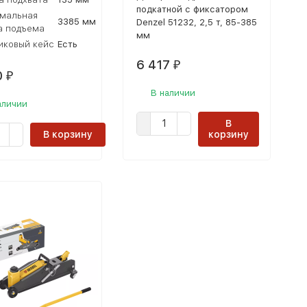
подкатной с фиксатором
мальная
3385 мм
Denzel 51232, 2,5 т, 85-385
а подъема
мм
иковый кейс
Есть
6 417
₽
0
₽
В наличии
аличии
В
В корзину
корзину