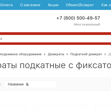
\Оплата
О магазине
Акции
Обмен\Возврат
Как з
+7 (800) 500-49-57
Многоканальный
оподъемное оборудование
Домкраты
Подкатной домкрат
Д
аты подкатные с фиксат
:
Название