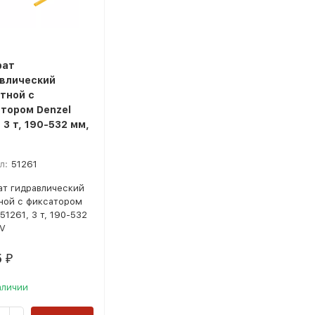
рат
влический
тной с
тором Denzel
 3 т, 190-532 мм,
л:
51261
т гидравлический
ной с фиксатором
51261, 3 т, 190-532
V
5
₽
аличии