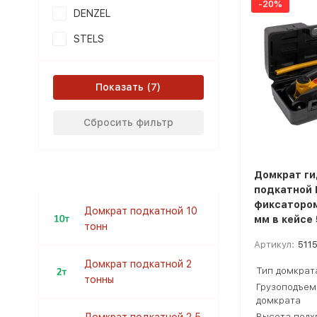
-20%
DENZEL
STELS
Показать
Сбросить фильтр
Домкрат ги
подкатной 
фиксатором
Домкрат подкатной 10
мм в кейсе 
тонн
Артикул:
511
Домкрат подкатной 2
Тип домкрат
тонны
Грузоподъем
домкрата
Высота подх