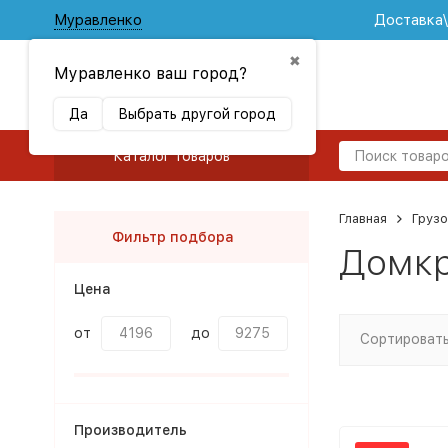
Муравленко
Доставка
✖
Муравленко ваш город?
Да
Выбрать другой город
Каталог товаров
Главная
Груз
Фильтр подбора
Домкр
Цена
от
до
Сортировать
Производитель