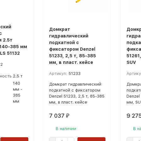
ский
Домкрат
Домк
с
гидравлический
гидра
 2.5т
подкатной с
подка
 140-385 мм
фиксатором Denzel
фикса
LS 51132
51233, 2,5 т, 85-385
51261,
мм, в пласт. кейсе
SUV
32
Артикул:
51233
Артику
ность
2.5 т
140
Домкрат гидравлический
Домкра
мм -
подкатной с фиксатором
подкат
385
Denzel 51233, 2,5 т, 85-385
Denzel 
мм
мм, в пласт. кейсе
мм, SU
7 037
9 27
₽
В наличии
В н