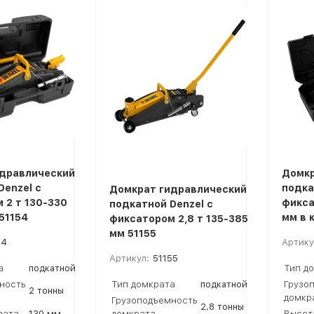
покупателей
дравлический
Домкр
Denzel с
подка
Домкрат гидравлический
 2 т 130-330
фикса
подкатной Denzel с
51154
мм в 
фиксатором 2,8 т 135-385
мм 51155
54
Артику
Артикул:
51155
а
подкатной
Тип д
ность
Тип домкрата
подкатной
Грузо
2 тонны
домкр
Грузоподъемность
2.8 тонны
вата
130 мм
домкрата
Высот