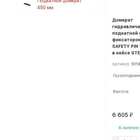
Подкатной домкрат
450 мм
Домкрат
гидравличе
подкатной 
фиксатором
SAFETY PIN
в кейсе STE
Артикул:
511
Грузоподъем
Высота
6 605
₽
В наличии