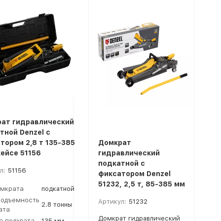
ат гидравлический
тной Denzel с
тором 2,8 т 135-385
Домкрат
кейсе 51156
гидравлический
подкатной с
л:
51156
фиксатором Denzel
51232, 2,5 т, 85-385 мм
омкрата
подкатной
подъемность
Артикул:
51232
2.8 тонны
ата
Домкрат гидравлический
а подхвата
135 мм