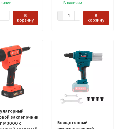
аличии
В наличии
В
В
корзину
корзину
уляторный
овой заклепочник
Бесщеточный
r M3000 с
аккумуляторный