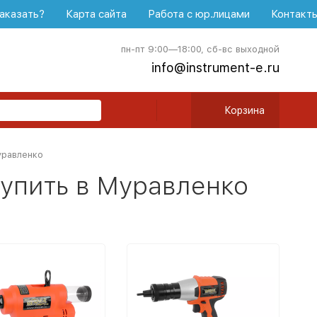
аказать?
Карта сайта
Работа с юр.лицами
Контакт
пн-пт 9:00—18:00, сб-вс выходной
info@instrument-e.ru
Корзина
уравленко
упить в Муравленко