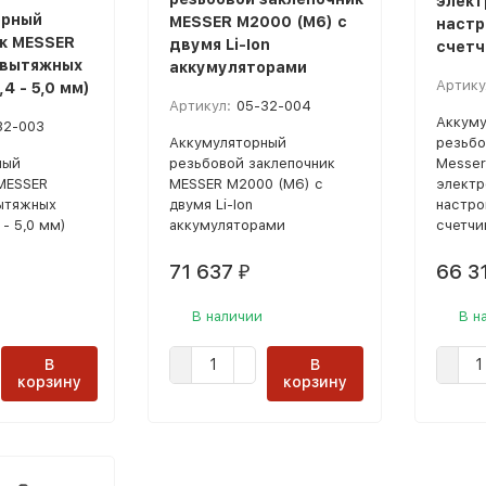
элект
орный
MESSER M2000 (М6) с
настр
к MESSER
двумя Li-Ion
счетч
 вытяжных
аккумуляторами
Артику
,4 - 5,0 мм)
Артикул:
05-32-004
Аккуму
32-003
Аккумуляторный
резьбо
ный
резьбовой заклепочник
Messer
MESSER
MESSER M2000 (М6) с
электр
ытяжных
двумя Li-Ion
настро
 - 5,0 мм)
аккумуляторами
счетчи
71 637
66 3
₽
В наличии
В н
В
В
корзину
корзину