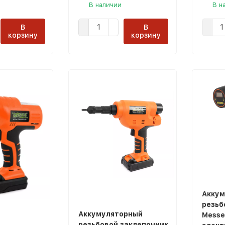
В наличии
В н
В
В
корзину
корзину
Аккум
резьб
Аккумуляторный
Messe
резьбовой заклепочник