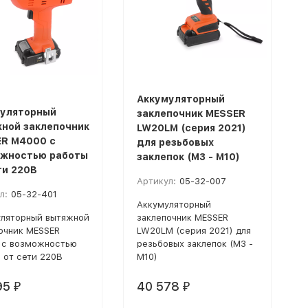
Аккумуляторный
уляторный
заклепочник MESSER
ной заклепочник
LW20LM (серия 2021)
R M4000 с
для резьбовых
жностью работы
заклепок (М3 - М10)
ти 220В
Артикул:
05-32-007
л:
05-32-401
Аккумуляторный
ляторный вытяжной
заклепочник MESSER
очник MESSER
LW20LM (серия 2021) для
 с возможностью
резьбовых заклепок (М3 -
 от сети 220В
М10)
95
40 578
₽
₽