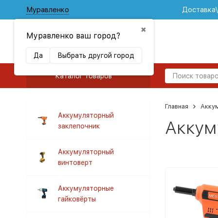
Муравленко
Доставка
✖
Муравленко ваш город?
Да
Выбрать другой город
Каталог товаров
Главная
Акку
Аккумуляторный
Аккум
заклепочник
Аккумуляторный
винтоверт
Аккумуляторные
гайковёрты