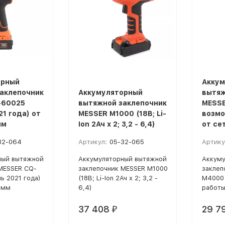
орный
Аккум
аклепочник
Аккумуляторный
вытяж
-60025
вытяжной заклепочник
MESSE
1 года) от
MESSER M1000 (18В; Li-
возмо
мм
Ion 2Ач х 2; 3,2 - 6,4)
от се
32-064
Артикул:
05-32-065
Артику
ный вытяжной
Аккумуляторный вытяжной
Аккуму
MESSER CQ-
заклепочник MESSER M1000
заклеп
ь 2021 года)
(18В; Li-Ion 2Ач х 2; 3,2 -
M4000
 мм
6,4)
работы
37 408
29 7
₽