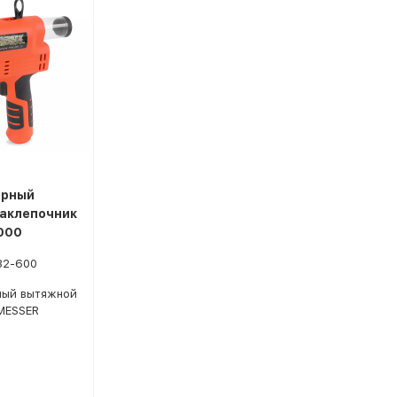
орный
аклепочник
000
32-600
ный вытяжной
MESSER