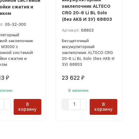
ронной системой
заклепочник ALTECO
ойки сжатия и
CRG 20-6 Li BL Solo
иком
(без АКБ И ЗУ) 68803
л:
05-32-300
Артикул:
68803
ляторный
вой заклепочник
Бесщеточный
 M3000 с
аккумуляторный
онной системой
заклепочник ALTECO CRG
йки сжатия и
20-6 Li BL Solo (без АКБ И
ком
ЗУ) 68803
13
23 622
₽
₽
аличии
В наличии
В
В
корзину
корзину