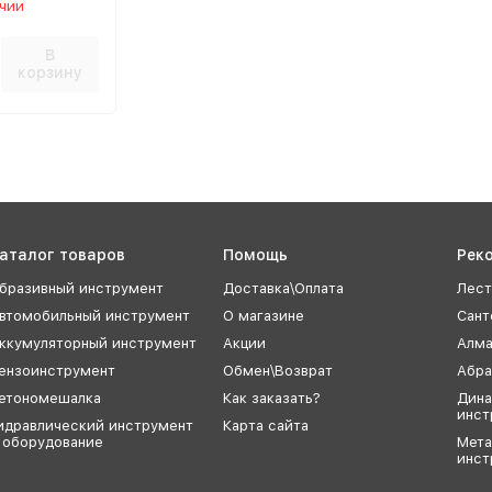
ичии
В
корзину
аталог товаров
Помощь
Рек
бразивный инструмент
Доставка\Оплата
Лест
втомобильный инструмент
О магазине
Сант
ккумуляторный инструмент
Акции
Алма
ензоинструмент
Обмен\Возврат
Абра
етономешалка
Как заказать?
Дина
инст
идравлический инструмент
Карта сайта
 оборудование
Мет
инст