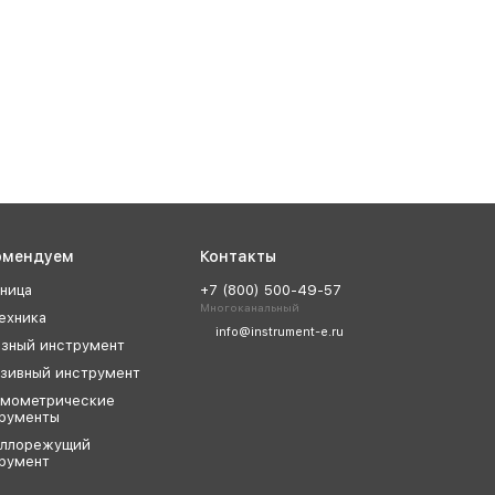
омендуем
Контакты
ница
+7 (800) 500-49-57
Многоканальный
ехника
info@instrument-e.ru
зный инструмент
зивный инструмент
мометрические
рументы
аллорежущий
румент