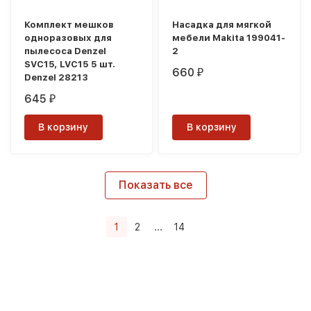
Комплект мешков
Насадка для мягкой
одноразовых для
мебели Makita 199041-
пылесоса Denzel
2
SVC15, LVC15 5 шт.
660
₽
Denzel 28213
645
₽
В корзину
В корзину
Показать все
1
2
...
14