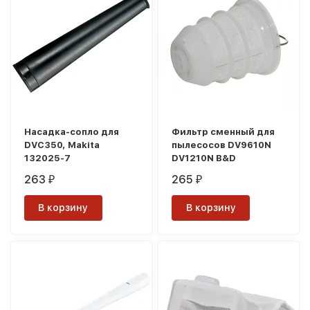
Насадка-сопло для
Фильтр сменный для
DVC350, Makita
пылесосов DV9610N
132025-7
DV1210N B&D
263
265
₽
₽
В корзину
В корзину