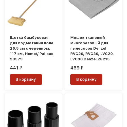
Щетка бамбуковая
Мешок тканевый
для подметания пола
многоразовый для
26,5 см с черенком,
пылесосов Denzel
117 см, Home// Palisad
RVC20, RVC30, LVC20,
93579
LVC30 Denzel 28215
441
469
₽
₽
В корзину
В корзину