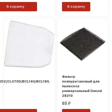
В корзину
В корзину
Фильтр
2DZ/CL070D/BCL140/BCL180,
полиуретановый для
пылесоса
универсальный Denzel
28210
85
₽