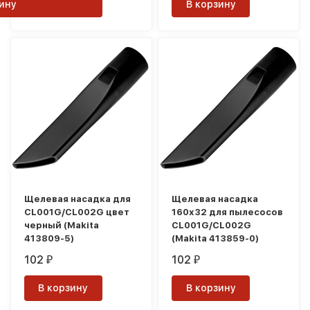
ину
В корзину
Щелевая насадка для
Щелевая насадка
CL001G/CL002G цвет
160x32 для пылесосов
черный (Makita
CL001G/CL002G
413809-5)
(Makita 413859-0)
102
102
₽
₽
В корзину
В корзину