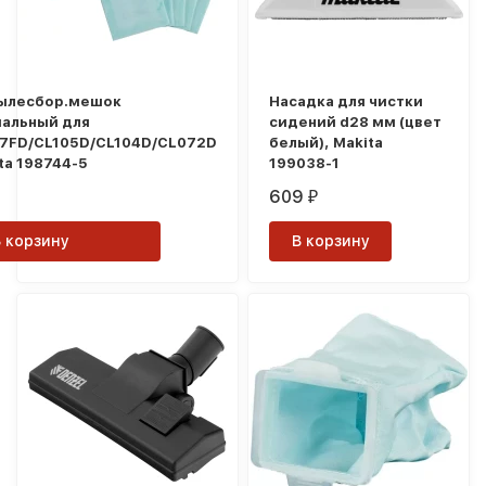
ылесбор.мешок
Насадка для чистки
альный для
сидений d28 мм (цвет
07FD/CL105D/CL104D/CL072D
белый), Makita
ita 198744-5
199038-1
609
₽
В корзину
В корзину