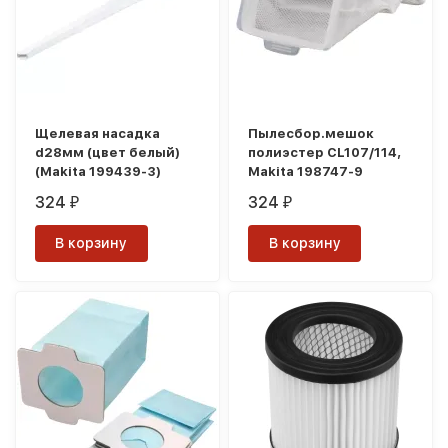
Щелевая насадка
Пылесбор.мешок
d28мм (цвет белый)
полиэстер CL107/114,
(Makita 199439-3)
Makita 198747-9
324
324
₽
₽
В корзину
В корзину