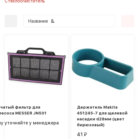
Стеклоочиститель
Название
покупателей
бчатый фильтр для
Держатель Makita
лесоса MESSER JN501
451245-7 для щелевой
насадки d28мм (цвет
ну уточняйте у менеджера
бирюзовый)
41
₽