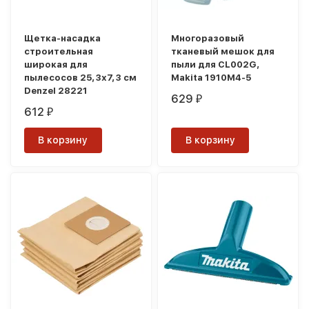
Щетка-насадка
Многоразовый
строительная
тканевый мешок для
широкая для
пыли для CL002G,
пылесосов 25,3х7,3 см
Makita 1910M4-5
Denzel 28221
629
₽
612
₽
В корзину
В корзину