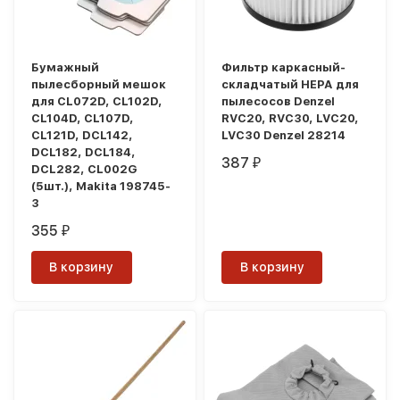
Бумажный
Фильтр каркасный-
пылесборный мешок
складчатый HEPA для
для CL072D, CL102D,
пылесосов Denzel
CL104D, CL107D,
RVC20, RVC30, LVC20,
CL121D, DCL142,
LVC30 Denzel 28214
DCL182, DCL184,
387
₽
DCL282, CL002G
(5шт.), Makita 198745-
3
355
₽
В корзину
В корзину