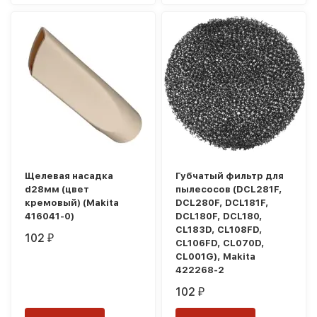
Щелевая насадка
Губчатый фильтр для
d28мм (цвет
пылесосов (DCL281F,
кремовый) (Makita
DCL280F, DCL181F,
416041-0)
DCL180F, DCL180,
CL183D, CL108FD,
102
₽
CL106FD, CL070D,
CL001G), Makita
422268-2
102
₽