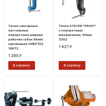
Тиски слесарные
Тиски STAYER "PROFI"
настольные
с поворотным
поворотные ширина
механизмом, 60мм
рабочих губок 65мм
3252
наковальня СИБРТЕХ
1 627
₽
18672
1 280
₽
В корзину
В корзину