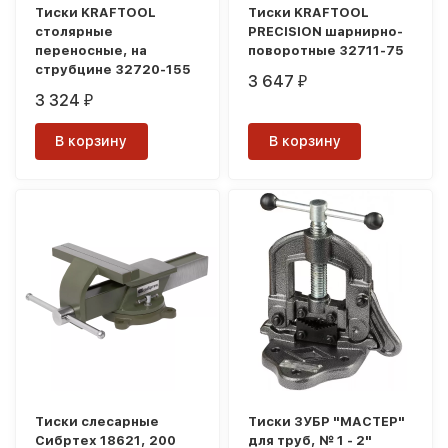
Тиски KRAFTOOL
Тиски KRAFTOOL
столярные
PRECISION шарнирно-
переносные, на
поворотные 32711-75
струбцине 32720-155
3 647
₽
3 324
₽
В корзину
В корзину
Тиски слесарные
Тиски ЗУБР "МАСТЕР"
Сибртех 18621, 200
для труб, № 1 - 2"