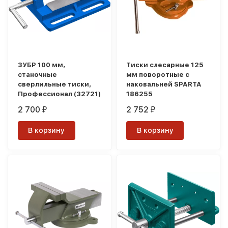
ЗУБР 100 мм,
Тиски слесарные 125
станочные
мм поворотные с
сверлильные тиски,
наковальней SPARTA
Профессионал (32721)
186255
2 700
2 752
₽
₽
В корзину
В корзину