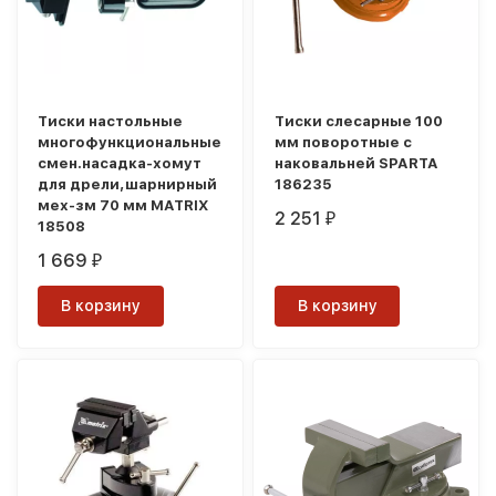
Тиски настольные
Тиски слесарные 100
многофункциональные
мм поворотные с
смен.насадка-хомут
наковальней SPARTA
для дрели,шарнирный
186235
мех-зм 70 мм MATRIX
2 251
₽
18508
1 669
₽
В корзину
В корзину