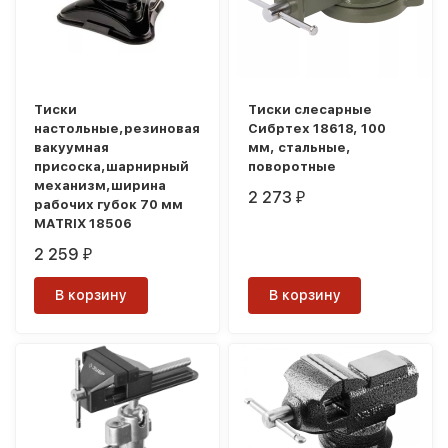
Тиски
Тиски слесарные
настольные,резиновая
Сибртех 18618, 100
вакуумная
мм, стальные,
присоска,шарнирный
поворотные
механизм,ширина
2 273
₽
рабочих губок 70 мм
MATRIX 18506
2 259
₽
В корзину
В корзину