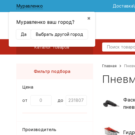
Муравленко
Доставка
✖
Муравленко ваш город?
Да
Выбрать другой город
Каталог товаров
Главная
Пнев
Фильтр подбора
Пневм
Цена
Фаск
от
до
пнев
Производитель
Гидр