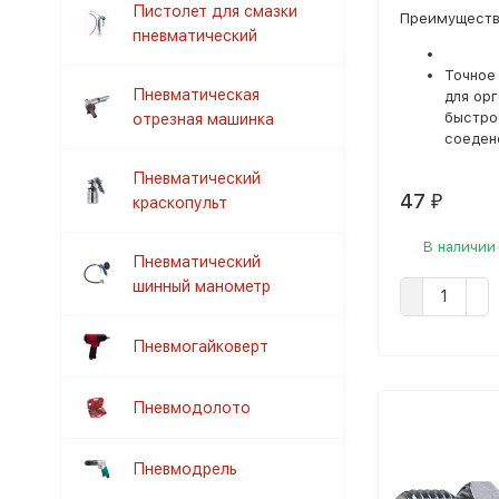
Пистолет для смазки
Преимуществ
пневматический
Точное
Пневматическая
для ор
быстро
отрезная машинка
соеден
Пневматический
47
краскопульт
₽
В наличии
Пневматический
шинный манометр
Пневмогайковерт
Пневмодолото
Пневмодрель