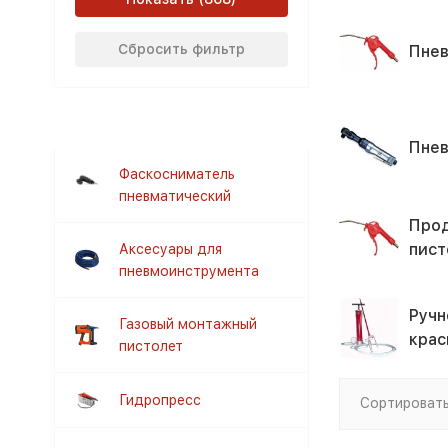
Сбросить фильтр
Пнев
Пне
Фаскосниматель
пневматический
Про
пист
Аксесуары для
пневмоинструмента
Ручн
Газовый монтажный
крас
пистолет
Гидропресс
Сортировать