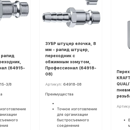
ЗУБР штуцер елочка, 8
мм - рапид штуцер,
- рапид
переходник с
реходник,
обжимным хомутом,
ал (64915-
Профессионал (64918-
Перех
08)
KRAFT
QUALI
15-3/8
Артикул:
64918-08
пневм
а
Преимущества
резьб
Артику
 изготовление
Точное изготовление
ганизации
для организации
съемного
быстросъемного
ения
соеденения