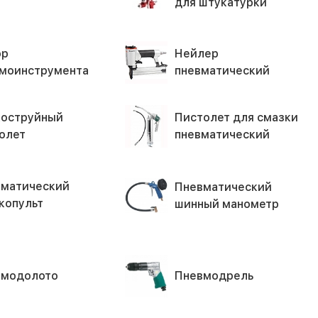
для штукатурки
ор
Нейлер
моинструмента
пневматический
оструйный
Пистолет для смазки
олет
пневматический
матический
Пневматический
копульт
шинный манометр
вмодолото
Пневмодрель