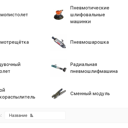
Пневмотические
мопистолет
шлифовальные
машинки
вмотрещётка
Пневмошарошка
дувочный
Радиальная
олет
пневмошлифмашина
ой
Сменный модуль
кораспылитель
:
Название