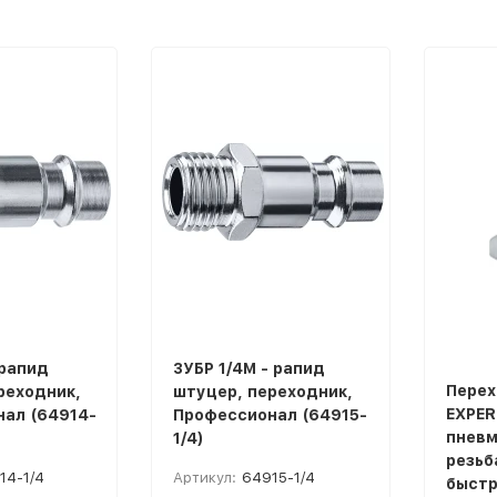
покупателей
 рапид
ЗУБР 1/4M - рапид
Перех
реходник,
штуцер, переходник,
EXPER
ал (64914-
Профессионал (64915-
пневм
1/4)
резьба
14-1/4
Артикул:
64915-1/4
быст