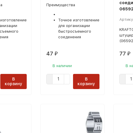
соеди
а
Преимущества
06592
Артику
 изготовление
Точное изготовление
ганизации
для организации
KRAFTO
съемного
быстросъемного
штуцер
ения
соеденения
(06592
47
77
₽
₽
В наличии
В н
В
В
корзину
корзину