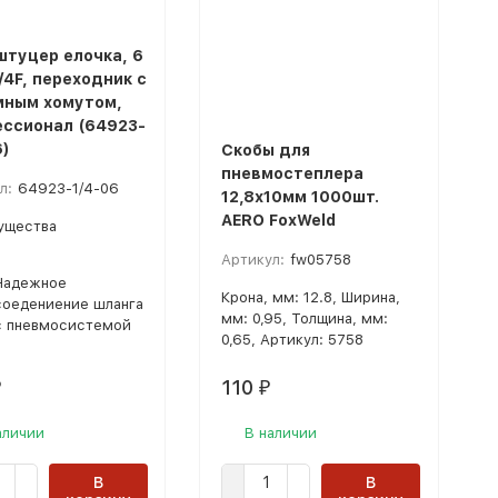
штуцер елочка, 6
/4F, переходник с
ным хомутом,
ссионал (64923-
6)
Скобы для
пневмостеплера
л:
64923-1/4-06
12,8х10мм 1000шт.
AERO FoxWeld
ущества
Артикул:
fw05758
Надежное
Крона, мм: 12.8, Ширина,
соедениение шланга
мм: 0,95, Толщина, мм:
с пневмосистемой
0,65, Артикул: 5758
110
₽
₽
аличии
В наличии
В
В