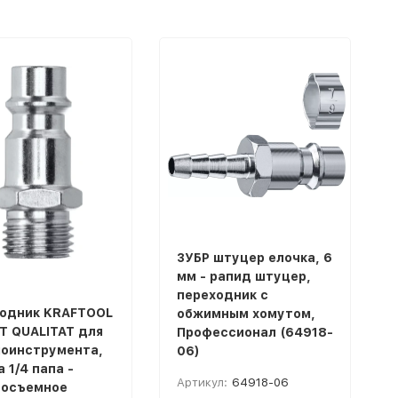
ЗУБР штуцер елочка, 6
мм - рапид штуцер,
переходник с
одник KRAFTOOL
обжимным хомутом,
T QUALITAT для
Профессионал (64918-
оинструмента,
06)
 1/4 папа -
Артикул:
64918-06
росъемное