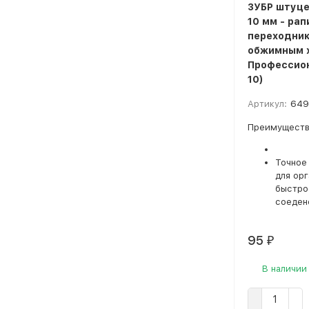
ЗУБР штуце
10 мм - ра
переходник
обжимным 
Профессион
10)
Артикул:
649
Преимуществ
Точное
для ор
быстро
соеден
95
₽
В наличии