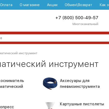
\Оплата
О магазине
Акции
Обмен\Возврат
Как з
+7 (800) 500-49-57
Многоканальный
матический инструмент
атический инструмент
осниматель
Аксесуары для
матический
пневмоинструмента
Картушные пистолеты
опресс