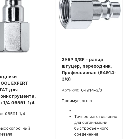
ЗУБР 3/8F - рапид
штуцер, переходник,
Профессионал (64914-
одники
3/8)
OOL EXPERT
TAT для
Артикул:
64914-3/8
оинструмента,
Преимущества
а 1/4 06591-1/4
л:
06591-1/4
Точное изготовление
для организации
Высокопрочный
быстросъемного
металл
соеденения