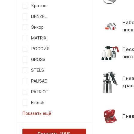
Кратон
DENZEL
Наб
Энкор
пнев
MATRIX
РОССИЯ
Песк
пист
GROSS
STELS
Пнев
PALISAD
крас
PATRIOT
Elitech
Показать ещё
Пне
Показать