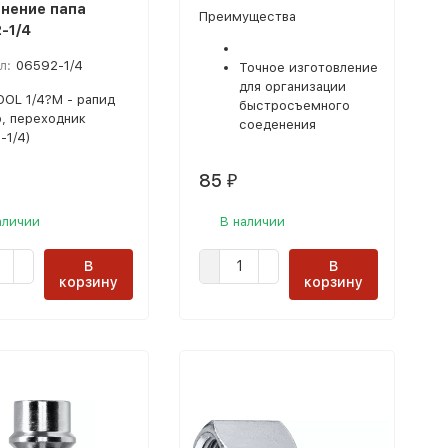
нение папа
Преимущества
-1/4
л:
06592-1/4
Точное изготовление
для организации
OL 1/4?M - рапид
быстросъемного
, переходник
соеденения
-1/4)
85
₽
аличии
В наличии
В
В
корзину
корзину