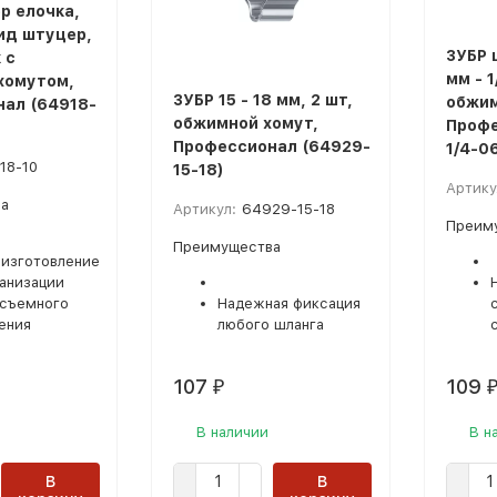
р елочка,
пид штуцер,
ЗУБР 
 с
мм - 1
хомутом,
ЗУБР 15 - 18 мм, 2 шт,
обжим
ал (64918-
обжимной хомут,
Профе
Профессионал (64929-
1/4-0
18-10
15-18)
Артику
а
Артикул:
64929-15-18
Преим
Преимущества
 изготовление
ганизации
съемного
Надежная фиксация
ения
любого шланга
107
109
₽
В наличии
В н
В
В