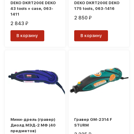
DEKO DKRT200E DEKO
DEKO DKRT200E DEKO
43 tools + case, 063-
175 tools, 063-1416
1411
2 850
₽
2 843
₽
В корзину
В корзину
Мини-дрель (гравер)
Гравер GM-2314 F
Диолд МЭД-2 МФ (40
STURM
предметов)