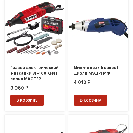
Гравер электрический
Мини-дрель (гравер)
+ насадки ЗГ-160 КН41
Диолд МЭД-1 МФ
серия МАСТЕР
4 010
₽
3 960
₽
В корзину
В корзину