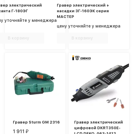
авер электрический
Гравер электрический +
санта Г-180ЭГ
насадки ЗГ-160ЭК серия
МАСТЕР
ну уточняйте у менеджера
цену уточняйте у менеджера
В корзину
В корзину
Гравер Sturm GM 2316
Гравер электрический
цифровой DKRT350E-
1 911
₽
LCD DEKO, 063-1412