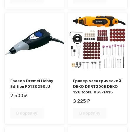
Гравер Dremel Hobby
Гравер электрический
Edition F0130290JJ
DEKO DKRT200E DEKO
126 tools, 063-1415
2 500
₽
3 225
₽
В корзину
В корзину