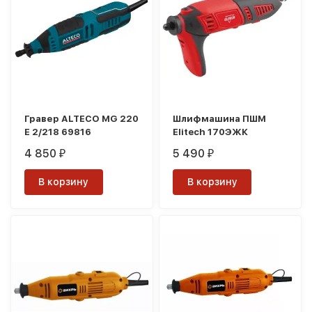
Гравер ALTECO MG 220
Шлифмашина ПШМ
E 2/218 69816
Elitech 170ЭЖК
4 850
5 490
₽
₽
В корзину
В корзину