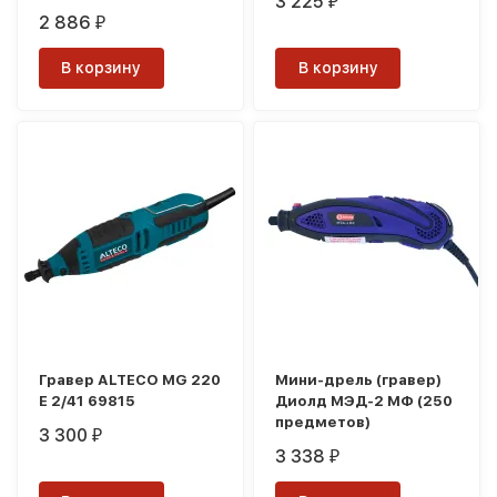
3 225
₽
2 886
₽
В корзину
В корзину
Гравер ALTECO MG 220
Мини-дрель (гравер)
E 2/41 69815
Диолд МЭД-2 МФ (250
предметов)
3 300
₽
3 338
₽